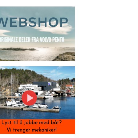
Lyst til å jobbe med båt?
Vi trenger mekaniker!