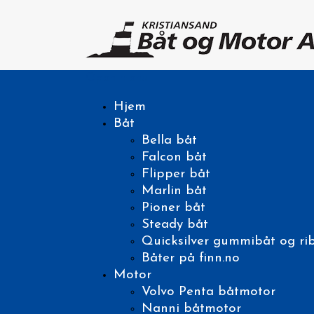
Open menu
Hjem
Båt
Bella båt
Falcon båt
Flipper båt
Marlin båt
Pioner båt
Steady båt
Quicksilver gummibåt og ri
Båter på finn.no
Motor
Volvo Penta båtmotor
Nanni båtmotor