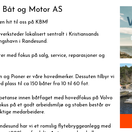
d Båt og Motor AS
n hit til oss på KBM!
rksteder lokalisert sentralt i Kristiansands
ngshavn i Randesund.
er med fokus på salg, service, reparasjoner og
on og Pioner er våre hovedmerker. Dessuten tilbyr vi
 plass til ca 150 båter fra 10 til 60 fot.
ompetanse innen båtfaget med hovedfokus på Volvo
kus på et godt arbeidsmiljø og staben består av
dyktige medarbeidere.
Randesund har vi et romslig flytebryggeanlegg med